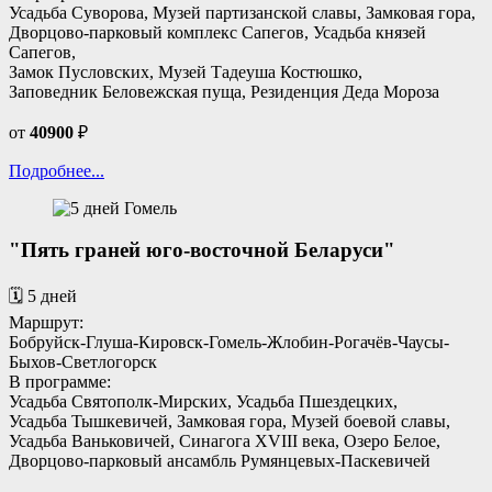
Усадьба Суворова, Музей партизанской славы, Замковая гора,
Дворцово-парковый комплекс Сапегов, Усадьба князей
Сапегов,
Замок Пусловских, Музей Тадеуша Костюшко,
Заповедник Беловежская пуща, Резиденция Деда Мороза
от
40900
₽
Подробнее...
"Пять граней юго-восточной Беларуси"
🗓️ 5 дней
Маршрут:
Бобруйск-Глуша-Кировск-Гомель-Жлобин-Рогачёв-Чаусы-
Быхов-Светлогорск
В программе:
Усадьба Святополк-Мирских, Усадьба Пшездецких,
Усадьба Тышкевичей, Замковая гора, Музей боевой славы,
Усадьба Ваньковичей, Синагога XVIII века, Озеро Белое,
Дворцово-парковый ансамбль Румянцевых-Паскевичей