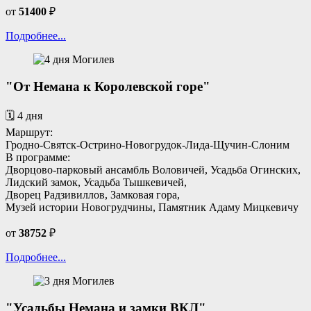
от
51400
₽
Подробнее...
"От Немана к Королевской горе"
🗓️ 4 дня
Маршрут:
Гродно-Святск-Острино-Новогрудок-Лида-Щучин-Слоним
В программе:
Дворцово-парковый ансамбль Воловичей, Усадьба Огинских,
Лидский замок, Усадьба Тышкевичей,
Дворец Радзивиллов, Замковая гора,
Музей истории Новогрудчины, Памятник Адаму Мицкевичу
от
38752
₽
Подробнее...
"Усадьбы Немана и замки ВКЛ"