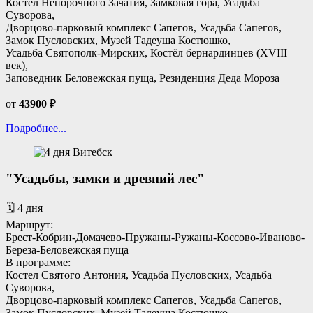
Костел Непорочного Зачатия, Замковая гора, Усадьба
Суворова,
Дворцово-парковый комплекс Сапегов, Усадьба Сапегов,
Замок Пусловских, Музей Тадеуша Костюшко,
Усадьба Святополк-Мирских, Костёл бернардинцев (XVIII
век),
Заповедник Беловежская пуща, Резиденция Деда Мороза
от
43900
₽
Подробнее...
"Усадьбы, замки и древний лес"
🗓️ 4 дня
Маршрут:
Брест-Кобрин-Домачево-Пружаны-Ружаны-Коссово-Иваново-
Береза-Беловежская пуща
В программе:
Костел Святого Антония, Усадьба Пусловских, Усадьба
Суворова,
Дворцово-парковый комплекс Сапегов, Усадьба Сапегов,
Замок Пусловских, Музей Тадеуша Костюшко,