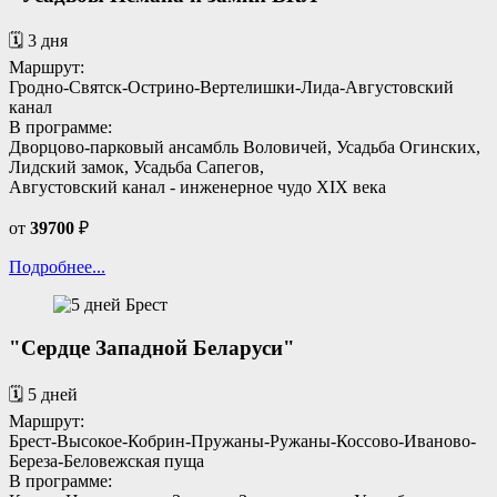
🗓️ 3 дня
Маршрут:
Гродно-Святск-Острино-Вертелишки-Лида-Августовский
канал
В программе:
Дворцово-парковый ансамбль Воловичей, Усадьба Огинских,
Лидский замок, Усадьба Сапегов,
Августовский канал - инженерное чудо XIX века
от
39700
₽
Подробнее...
"Сердце Западной Беларуси"
🗓️ 5 дней
Маршрут:
Брест-Высокое-Кобрин-Пружаны-Ружаны-Коссово-Иваново-
Береза-Беловежская пуща
В программе: