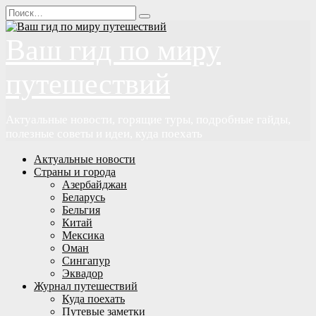
Перейти
Search
к
for:
содержанию
Ваш гид по миру
путешествий
Актуальные новости, горящие туры, подробные гайды,
полезные советы и идеи, куда поехать
Актуальные новости
Страны и города
Азербайджан
Беларусь
Бельгия
Китай
Мексика
Оман
Сингапур
Эквадор
Журнал путешествий
Куда поехать
Путевые заметки