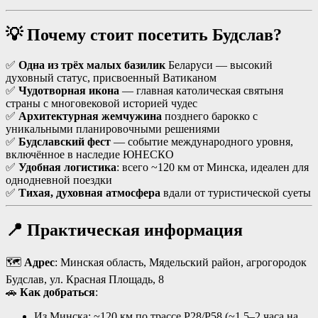
💡 Почему стоит посетить Будслав?
✅
Одна из трёх малых базилик
Беларуси — высокий
духовный статус, присвоенный Ватиканом
✅
Чудотворная икона
— главная католическая святыня
страны с многовековой историей чудес
✅
Архитектурная жемчужина
позднего барокко с
уникальными планировочными решениями
✅
Будславский фест
— событие международного уровня,
включённое в наследие ЮНЕСКО
✅
Удобная логистика
: всего ~120 км от Минска, идеален для
однодневной поездки
✅
Тихая, духовная атмосфера
вдали от туристической суеты
📍 Практическая информация
🗺️
Адрес
: Минская область, Мядельский район, агрогородок
Будслав, ул. Красная Площадь, 8
🚗
Как добраться
:
Из Минска: ~120 км по трассе Р28/Р58 (~1,5–2 часа на