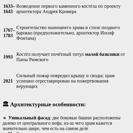
1633–
Возведение первого каменного костёла по проекту
1643
архитектора Андрея Кромера
Строительство нынешнего храма в стиле позднего
1767–
барокко (предположительно, архитектор Иосиф
1783
Фонтана)
Костёл получает почётный титул
малой базилики
от
1993
Папы Римского
Сильный пожар повредил крышу и своды; храм
2021
успешно отреставрирован на пожертвования
верующих
🏛️ Архитектурные особенности:
🔹
Уникальный фасад
: две боковые башни расположены
далеко от центрального нефа, из-за чего храм кажется
значительно шире, чем есть на самом деле