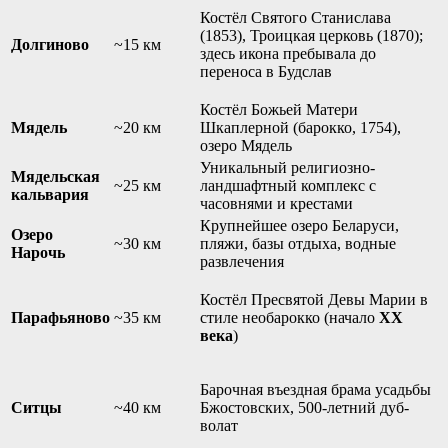
Костёл Святого Станислава
(1853), Троицкая церковь (1870);
Долгиново
~15 км
здесь икона пребывала до
переноса в Будслав
Костёл Божьей Матери
Мядель
~20 км
Шкаплерной (барокко, 1754),
озеро Мядель
Уникальный религиозно-
Мядельская
~25 км
ландшафтный комплекс с
кальвария
часовнями и крестами
Крупнейшее озеро Беларуси,
Озеро
~30 км
пляжи, базы отдыха, водные
Нарочь
развлечения
Костёл Пресвятой Девы Марии в
Парафьяново
~35 км
стиле необарокко (начало
XX
века
)
Барочная въездная брама усадьбы
Ситцы
~40 км
Бжостовских, 500-летний дуб-
волат