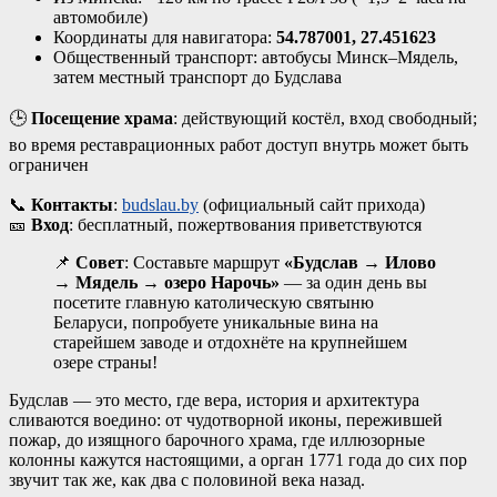
автомобиле)
Координаты для навигатора:
54.787001, 27.451623
Общественный транспорт: автобусы Минск–Мядель,
затем местный транспорт до Будслава
🕒
Посещение храма
: действующий костёл, вход свободный;
во время реставрационных работ доступ внутрь может быть
ограничен
📞
Контакты
:
budslau.by
(официальный сайт прихода)
🎫
Вход
: бесплатный, пожертвования приветствуются
📌
Совет
: Составьте маршрут
«Будслав → Илово
→ Мядель → озеро Нарочь»
— за один день вы
посетите главную католическую святыню
Беларуси, попробуете уникальные вина на
старейшем заводе и отдохнёте на крупнейшем
озере страны!
Будслав — это место, где вера, история и архитектура
сливаются воедино: от чудотворной иконы, пережившей
пожар, до изящного барочного храма, где иллюзорные
колонны кажутся настоящими, а орган 1771 года до сих пор
звучит так же, как два с половиной века назад
.