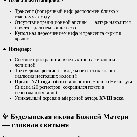
🔹
Необычная планировка
:
Трансепт (поперечный неф) расположен близко к
главному фасаду
Отсутствие традиционной апсиды — алтарь находится
просто в дальнем конце нефа
Купол над пересечением нефа и трансепта скрыт в
крыше
🔹
Интерьер
:
Светлое пространство в белых тонах с изящной
лепниной
Трёхмерные росписи в виде коринфских колонн
(иллюзия настоящих колонн!)
Орган 1771 года
работы виленского мастера Николауса
Янцена (20 регистров, сохранился почти в
первозданном виде)
Уникальный деревянный резной алтарь
XVIII века
✨ Будславская икона Божией Матери
— главная святыня