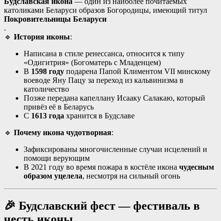
Будславская икона
— один из наиболее почитаемых
католиками Беларуси образов Богородицы, имеющий титул
Покровительницы Беларуси
.
🔹
История иконы
:
Написана в стиле ренессанса, относится к типу
«Одигитрия» (Богоматерь с Младенцем)
В
1598 году
подарена Папой Климентом VII минскому
воеводе Яну Пацу за переход из кальвинизма в
католичество
Позже передана капеллану Исааку Салакаю, который
привёз её в Беларусь
С
1613 года
хранится в Будславе
🔹
Почему икона чудотворная
:
Зафиксированы многочисленные случаи исцелений и
помощи верующим
В 2021 году во время пожара в костёле икона
чудесным
образом уцелела
, несмотря на сильный огонь
🎉 Будславский фест — фестиваль в
честь иконы