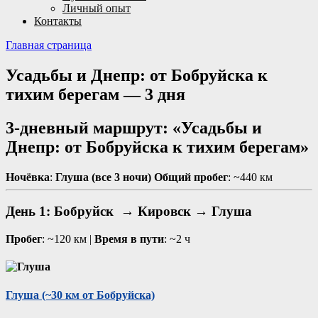
Личный опыт
Контакты
Главная страница
Усадьбы и Днепр: от Бобруйска к
тихим берегам — 3 дня
3-дневный маршрут: «Усадьбы и
Днепр: от Бобруйска к тихим берегам»
Ночёвка
:
Глуша (все 3 ночи)
Общий пробег
: ~440 км
День 1: Бобруйск → Кировск → Глуша
Пробег
: ~120 км |
Время в пути
: ~2 ч
Глуша
(~30 км от Бобруйска)