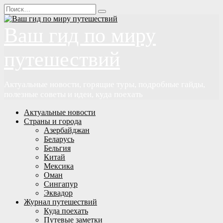
Перейти
Search
к
for:
содержанию
Ваш гид по миру
путешествий
Актуальные новости, горящие туры, подробные гайды,
полезные советы и идеи, куда поехать
Актуальные новости
Страны и города
Азербайджан
Беларусь
Бельгия
Китай
Мексика
Оман
Сингапур
Эквадор
Журнал путешествий
Куда поехать
Путевые заметки