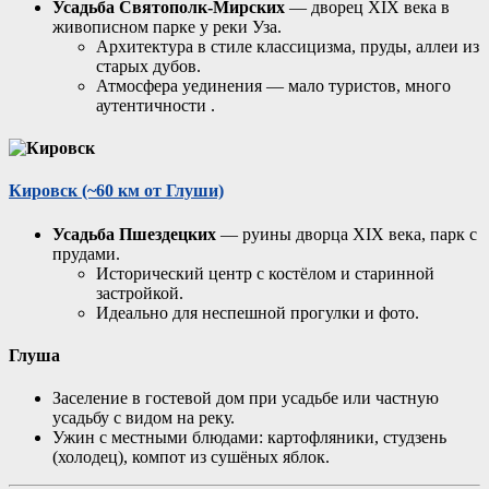
Усадьба Святополк-Мирских
— дворец XIX века в
живописном парке у реки Уза.
Архитектура в стиле классицизма, пруды, аллеи из
старых дубов.
Атмосфера уединения — мало туристов, много
аутентичности
.
Кировск
(~60 км от Глуши)
Усадьба Пшездецких
— руины дворца XIX века, парк с
прудами.
Исторический центр с костёлом и старинной
застройкой.
Идеально для неспешной прогулки и фото.
Глуша
Заселение в гостевой дом при усадьбе или частную
усадьбу с видом на реку.
Ужин с местными блюдами: картофляники, студзень
(холодец), компот из сушёных яблок.