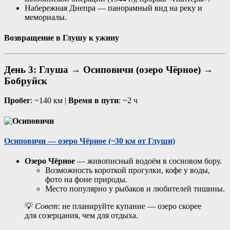
Набережная Днепра — панорамный вид на реку и
мемориалы.
Возвращение в
Глушу
к ужину
День 3: Глуша → Осиповичи (озеро Чёрное) →
Бобруйск
Пробег
: ~140 км |
Время в пути
: ~2 ч
Осиповичи — озеро Чёрное
(~30 км от Глуши)
Озеро Чёрное
— живописный водоём в сосновом бору.
Возможность короткой прогулки, кофе у воды,
фото на фоне природы.
Место популярно у рыбаков и любителей тишины.
💡
Совет
: не планируйте купание — озеро скорее
для созерцания, чем для отдыха.