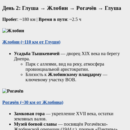
День 2: Глуша → Жлобин → Рогачёв → Глуша
Пробег
: ~180 км |
Время в пути
: ~2.5 ч
Жлобин
(~110 км от Глуши)
Усадьба Тышкевичей
— дворец XIX века на берегу
Днепра.
Парк с аллеями, вид на реку, атмосфера
провинциальной аристократии.
Близость к
Жлобинскому плацдарму
—
ключевому участку ВОВ.
Рогачёв
(~30 км от Жлобина)
Замковая гора
— укрепление XVII века, остатки
земляных валов.
Музей боевой славы
— посвящён Рогачёвско-
Жлобинской операции (1944 г.), прорыв «Пантеры».