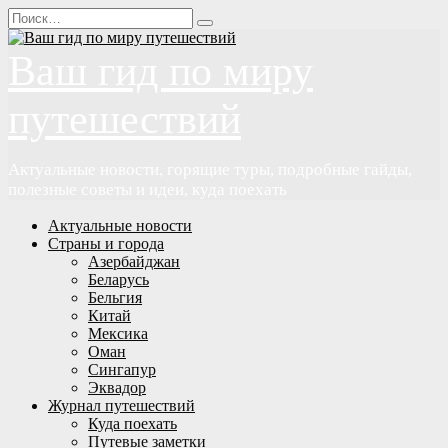
Перейти
Search
к
for:
содержанию
Ваш гид по миру
путешествий
Актуальные новости, горящие туры, подробные гайды,
полезные советы и идеи, куда поехать
Актуальные новости
Страны и города
Азербайджан
Беларусь
Бельгия
Китай
Мексика
Оман
Сингапур
Эквадор
Журнал путешествий
Куда поехать
Путевые заметки