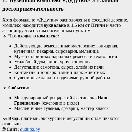
1. Музейный комплекс «Дудутки»
⭐ Главная
достопримечательность
Хотя формально «Дудутки» расположены в соседней деревне,
комплекс находится
буквально в 1,5 км от Птичи
и часто
ассоциируется с этим населённым пунктом
.
🔹
Что входит в комплекс:
Действующие ремесленные мастерские: гончарная,
кузнечная, пекарня, сыроварня, мельница
Музей старинных народных ремёсел и технологий
Усадебный дом, винокурня, конюшня
Дегустации: самогона, сыров, хлеба из печи
Контактный зоопарк и мини-парк животных
Сувенирные лавки с изделиями ручной работы
🔹
События:
Международный рыцарский фестиваль
«Наш
Грюнвальд»
(ежегодно в июле)
Масленичные гулянья, ярмарки, мастер-классы
🎫
Вход:
платный, экскурсии и дегустации оплачиваются
отдельно
🌐
Сайт:
dudutki.by