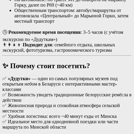
Горку, далее по Р69 (~40 км)
Общественным транспортом: автобус/маршрутка от
автовокзала «Центральный» до Марьиной Горки, затем
местный транспорт
🕒
Рекомендуемое время посещения
: 3–5 часов (с учётом
экскурсии по «Дудуткам»)
👨‍👩‍👧‍👦
Подходит для
: семейного отдыха, школьных
экскурсий, фототуризма, гастрономического туризма
✨ Почему стоит посетить?
✅
«Дудутки»
— один из самых популярных музеев под
открытым небом в Беларуси с интерактивными мастер-
классами
✅ Возможность увидеть традиционные белорусские ремёсла в
действии
✅ Живописная природа и спокойная атмосфера сельской
местности
✅ Удобная логистика: всего ~40 минут езды от Минска
✅ Идеальное место для однодневной поездки или части
маршрута по Минской области