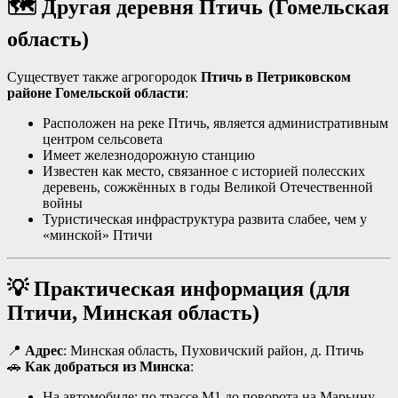
🗺️ Другая деревня Птичь (Гомельская
область)
Существует также агрогородок
Птичь в Петриковском
районе Гомельской области
:
Расположен на реке Птичь, является административным
центром сельсовета
Имеет железнодорожную станцию
Известен как место, связанное с историей полесских
деревень, сожжённых в годы Великой Отечественной
войны
Туристическая инфраструктура развита слабее, чем у
«минской» Птичи
💡 Практическая информация (для
Птичи, Минская область)
📍
Адрес
: Минская область, Пуховичский район, д. Птичь
🚗
Как добраться из Минска
:
На автомобиле: по трассе М1 до поворота на Марьину