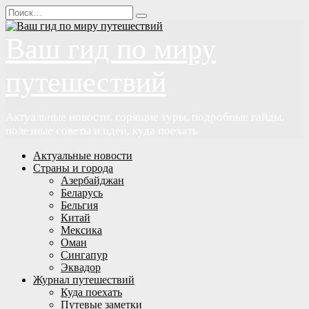
Перейти
Search
к
for:
содержанию
Ваш гид по миру
путешествий
Актуальные новости, горящие туры, подробные гайды,
полезные советы и идеи, куда поехать
Актуальные новости
Страны и города
Азербайджан
Беларусь
Бельгия
Китай
Мексика
Оман
Сингапур
Эквадор
Журнал путешествий
Куда поехать
Путевые заметки