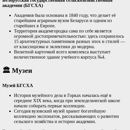
Белорусская государственная сельскохозяйственная
академия (БГСХА)
Академия была основана в 1840 году, что делает её
старейшим аграрным вузом Беларуси и одним из
старейших в Европе
.
Территория академгородка сама по себе является
огромной достопримечательностью: здесь сохранилось
15 архитектурных памятников разных эпох и стилей —
от классицизма и эклектики до модерна
.
Визитной карточкой всего комплекса выступает
величественное здание учебного корпуса №4
.
🏛️
Музеи
Музей БГСХА
История музейного дела в Горках началась ещё в
середине XIX века, когда при земледельческой школе
начали собирать первые коллекции
.
Сегодня вузовский музей хранит богатейшую
коллекцию экспонатов, рассказывающих о развитии
сельского хозяйства и истории академии
.