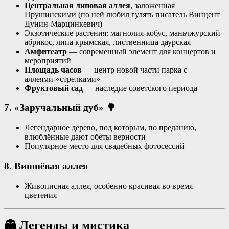
Центральная липовая аллея
, заложенная
Прушинскими (по ней любил гулять писатель Винцент
Дунин-Марцинкевич)
Экзотические растения: магнолия-кобус, маньчжурский
абрикос, липа крымская, лиственница даурская
Амфитеатр
— современный элемент для концертов и
мероприятий
Площадь часов
— центр новой части парка с
аллеями-«стрелками»
Фруктовый сад
— наследие советского периода
7. «Заручальный дуб»
🌳
Легендарное дерево, под которым, по преданию,
влюблённые дают обеты верности
Популярное место для свадебных фотосессий
8. Вишнёвая аллея
Живописная аллея, особенно красивая во время
цветения
👻 Легенды и мистика