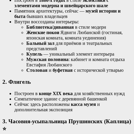
Построен в
1880-х годах
в стиле
эклектики с
элементами модерна и швейцарского шале
Памятник архитектуры, сейчас —
музей истории и
быта
бывших владельцев
Внутри воссозданы интерьеры:
Библиотека/диванная
в стиле модерн
Женские покои
Ядвиги Любанской (гостиная,
японская комната, комната уединения)
Бальный зал
для приёмов и театральных
представлений
Купель
— уникальный элемент интерьера
Мужская половина
: кабинет и комната отдыха
Евстафия Любанского
Столовая
и
буфетная
с исторической утварью
2. Флигель
Построен в
конце XIX века
для хозяйственных нужд
Симпатичное здание с деревянной башенкой
Сейчас здесь расположены
касса музея
и
дополнительная экспозиция
3. Часовня-усыпальница Прушинских (Каплица)
⭐