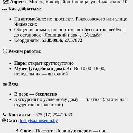
🗺️
Адрес
: г. Минск, микрорайон Лошица, ул. Чижевских, 10
🚗
Как добраться
:
На автомобиле: по проспекту Рокоссовского или улице
Чижевских
Общественным транспортом: автобусы и троллейбусы
до остановок «Лошицкий парк», «Усадьба»
Координаты:
53.850956, 27.57872
🕒
Режим работы
:
Парк
: открыт круглосуточно
Музей (усадебный дом)
: Вт–Вс 10:00–18:00,
понедельник — выходной
🎫
Вход
:
В парк —
бесплатно
Экскурсия по усадебному дому — платная (льготы для
студентов, школьников)
📞
Контакты
: +375 (17) 294-20-39
🌐
Сайт
:
loshytsa.museum.by
📌
Совет
: Посетите Лошицу
вечером
— при