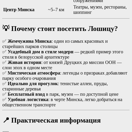
сооружениями
Театры, музеи, рестораны,
Центр Минска
~5–7 км
шоппинг
💡 Почему стоит посетить Лошицу?
✅
Жемчужина Минска
: один из самых красивых и
старейших парков столицы
✅
Усадебный дом в стиле модерн
— редкий пример этого
стиля в белорусской архитектуре
✅
Живая история
: от князей Друцких до миссии ООН —
слои эпох в одном месте
✅
Мистическая атмосфера
: легенды о призраках добавляют
парку особого очарования
✅
Идеально для прогулок
: тенистые аллеи, пруды,
старинные деревья
✅
Бесплатный вход
в парк, музеи — по доступной цене
✅
Удобная логистика
: в черте Минска, легко добраться на
общественном транспорте
📍 Практическая информация