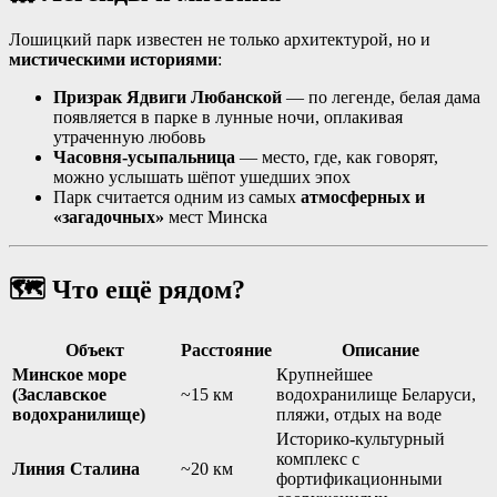
Лошицкий парк известен не только архитектурой, но и
мистическими историями
:
Призрак Ядвиги Любанской
— по легенде, белая дама
появляется в парке в лунные ночи, оплакивая
утраченную любовь
Часовня-усыпальница
— место, где, как говорят,
можно услышать шёпот ушедших эпох
Парк считается одним из самых
атмосферных и
«загадочных»
мест Минска
🗺️ Что ещё рядом?
Объект
Расстояние
Описание
Минское море
Крупнейшее
(Заславское
~15 км
водохранилище Беларуси,
водохранилище)
пляжи, отдых на воде
Историко-культурный
комплекс с
Линия Сталина
~20 км
фортификационными