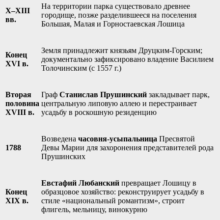
На территории парка существовало древнее
X–XIII
городище, позже разделившееся на поселения
вв.
Большая, Малая и Горностаевская Лошица
Земля принадлежит князьям Друцким-Горским;
Конец
документально зафиксировано владение Василием
XVI в.
Толочинским (с 1557 г.)
Вторая
Граф
Станислав Прушинский
закладывает парк,
половина
центральную липовую аллею и перестраивает
XVIII в.
усадьбу в роскошную резиденцию
Возведена
часовня-усыпальница
Пресвятой
1788
Девы Марии для захоронения представителей рода
Прушинских
Евстафий Любанский
превращает Лошицу в
Конец
образцовое хозяйство: реконструирует усадьбу в
XIX в.
стиле «национальный романтизм», строит
флигель, мельницу, винокурню