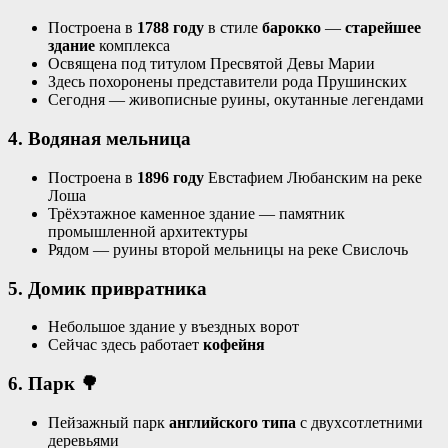
Построена в
1788 году
в стиле
барокко
—
старейшее
здание
комплекса
Освящена под титулом Пресвятой Девы Марии
Здесь похоронены представители рода Прушинских
Сегодня — живописные руины, окутанные легендами
4. Водяная мельница
Построена в
1896 году
Евстафием Любанским на реке
Лоша
Трёхэтажное каменное здание — памятник
промышленной архитектуры
Рядом — руины второй мельницы на реке Свислочь
5. Домик привратника
Небольшое здание у въездных ворот
Сейчас здесь работает
кофейня
6. Парк
🌳
Пейзажный парк
английского типа
с двухсотлетними
деревьями