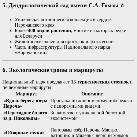
5. Дендрологический сад имени С.А. Гомзы
⭐
Уникальная ботаническая коллекция в сердце
Нарочанского края
Более
400 видов растений
, многие из которых редки
для Беларуси
Живописные аллеи для прогулок и фотосессий
Часть инфраструктуры Национального парка
«Нарочанский»
6. Экологические тропы и маршруты
Национальный парк предлагает
13 туристических стоянок
и
пешеходные маршруты
:
Маршрут
Описание
«Вдоль берега озера
Прогулка по живописному побережью
Нарочь»
с панорамными видами
«Переходное болото
Знакомство с уникальной болотной
за д. Никольцы»
экосистемой
Панорамы озёр Нарочь, Мястро,
«Обзорные точки»
Баторино и Мядель с вершин холмов