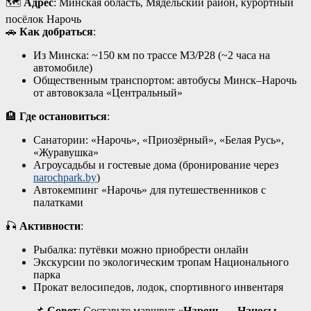
🗺️
Адрес
: Минская область, Мядельский район, курортный
посёлок Нарочь
🚗
Как добраться
:
Из Минска: ~150 км по трассе М3/Р28 (~2 часа на
автомобиле)
Общественным транспортом: автобусы Минск–Нарочь
от автовокзала «Центральный»
🏨
Где остановиться
:
Санатории: «Нарочь», «Приозёрный», «Белая Русь»,
«Журавушка»
Агроусадьбы и гостевые дома (бронирование через
narochpark.by
)
Автокемпинг «Нарочь» для путешественников с
палатками
🎣
Активности
:
Рыбалка: путёвки можно приобрести онлайн
Экскурсии по экологическим тропам Национального
парка
Прокат велосипедов, лодок, спортивного инвентаря
📌
Совет
: Составьте маршрут
«Нарочь → Наносы