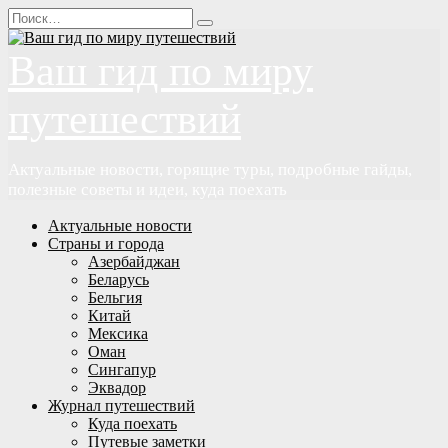
Перейти
Search
к
for:
содержанию
Ваш гид по миру
путешествий
Актуальные новости, горящие туры, подробные гайды,
полезные советы и идеи, куда поехать
Актуальные новости
Страны и города
Азербайджан
Беларусь
Бельгия
Китай
Мексика
Оман
Сингапур
Эквадор
Журнал путешествий
Куда поехать
Путевые заметки