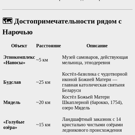
🗺️ Достопримечательности рядом с
Нарочью
Объект
Расстояние
Описание
Этнокомплекс
Музей самоваров, действующая
~5 км
«Наносы»
мельница, этнодеревня
Костёл-базилика с чудотворной
иконой Божией Матери —
Будслав
~25 км
главная католическая святыня
Беларуси
Костёл Божьей Матери
Мядель
~20 км
Шкаплерной (барокко, 1754),
озеро Мядель
Ландшафтный заказник с 14
«Голубые
~15 км
кристально чистыми озёрами
озёра»
ледникового происхождения