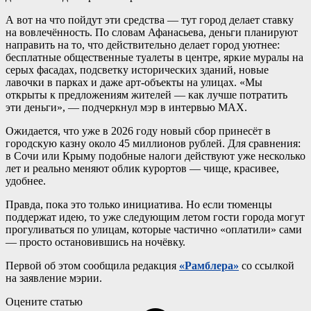
А вот на что пойдут эти средства — тут город делает ставку
на вовлечённость. По словам Афанасьева, деньги планируют
направить на то, что действительно делает город уютнее:
бесплатные общественные туалеты в центре, яркие муралы на
серых фасадах, подсветку исторических зданий, новые
лавочки в парках и даже арт-объекты на улицах. «Мы
открыты к предложениям жителей — как лучше потратить
эти деньги», — подчеркнул мэр в интервью MAX.
Ожидается, что уже в 2026 году новый сбор принесёт в
городскую казну около 45 миллионов рублей. Для сравнения:
в Сочи или Крыму подобные налоги действуют уже несколько
лет и реально меняют облик курортов — чище, красивее,
удобнее.
Правда, пока это только инициатива. Но если тюменцы
поддержат идею, то уже следующим летом гости города могут
прогуливаться по улицам, которые частично «оплатили» сами
— просто остановившись на ночёвку.
Первой об этом сообщила редакция
«Рамблера»
со ссылкой
на заявление мэрии.
Оцените статью