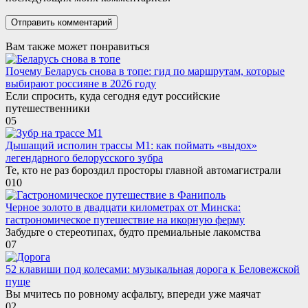
Вам также может понравиться
Почему Беларусь снова в топе: гид по маршрутам, которые
выбирают россияне в 2026 году
Если спросить, куда сегодня едут российские
путешественники
0
5
Дышащий исполин трассы М1: как поймать «выдох»
легендарного белорусского зубра
Те, кто не раз бороздил просторы главной автомагистрали
0
10
Черное золото в двадцати километрах от Минска:
гастрономическое путешествие на икорную ферму
Забудьте о стереотипах, будто премиальные лакомства
0
7
52 клавиши под колесами: музыкальная дорога к Беловежской
пуще
Вы мчитесь по ровному асфальту, впереди уже маячат
0
2