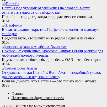
Паттайя под угрозой: ограничения на алкоголь могут
отпугнуть туристов от тайского рая
Паттайя — город, где когда-то до рассвета не смолкала
0
161
Восхитительное открытие: Парфенон наконец-то вздохнул
свободно
Представляете, что значит жить рядом с одним из самых
0
165
Почему Объединенные Арабские Эмираты стали Меккой для
любителей ночного туризма
Крутые тачки, небоскребы до небес… ОАЭ – это, бесспорно
0
184
Открываем пляжи Паттайи: Вонг Амат – спокойный уголок
для безмятежного отдыха на берегу
Если вы думаете, что Паттайя — это только неон, музыка
0
133
Главная
Политика конфиденциальности
© 2026 Ваш гид по миру путешествий