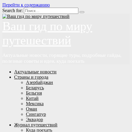
Перейти к содержанию
Search for:
Ваш гид по миру
путешествий
Актуальные новости, горящие туры, подробные гайды,
полезные советы и идеи, куда поехать
Актуальные новости
Страны и города
Азербайджан
Беларусь
Бельгия
Китай
Мексика
Оман
Сингапур
Эквадор
Журнал путешествий
Куда поехать