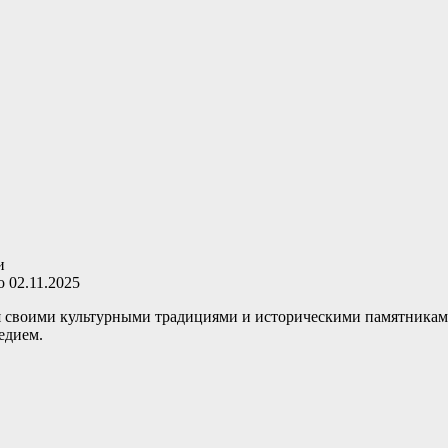
о
02.11.2025
ая своими культурными традициями и историческими памятник
едием.