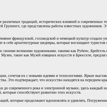
ие различных традиций, исторических влияний и современных т
й Грунинге, где представлены работы известных художников. Э
 Влияние французской, голландской и немецкой культур создало
нят в себе архитектурные шедевры, которые восхищают туристов 
рос своими великими художниками, такими как Рубенс, Брейгель
о. Музеи, такие как Музей изящных искусств в Брюсселе, предл
и, сочетая их с новыми идеями и технологиями. Яркие выставк
ва. Это подтверждает, что искусство находятся на переднем кр
и до современного рока и электронной музыки, здесь каждый най
, которые способствуют развитию этих искусств.
аций, которые продолжают вдохновлять и удивлять. Погружение 