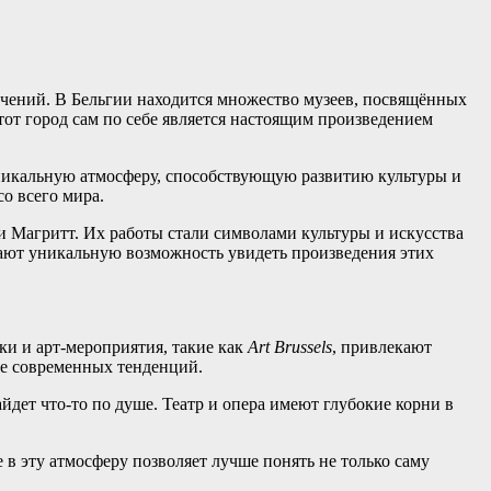
ечений. В
Бельгии
находится множество
музеев
, посвящённых
тот
город
сам по себе является настоящим произведением
 уникальную атмосферу, способствующую развитию культуры и
со всего мира.
 и Магритт. Их работы стали символами культуры и искусства
агают уникальную возможность увидеть произведения этих
и и арт-мероприятия, такие как
Art Brussels
, привлекают
ае современных тенденций.
дет что-то по душе. Театр и опера имеют глубокие корни в
в эту атмосферу позволяет лучше понять не только саму